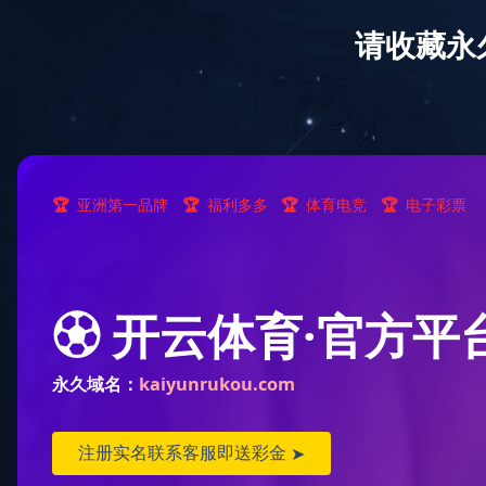
KY.COM
关于我们
2023-10-10
海峡银行领导一行来访中K
10月10日，海峡银行领导一行来访中KY