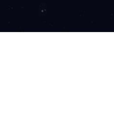
风控经理
全职
福建省福州
财务/金融/法务
物流/贸易,金融
1、负责B端风控模型开发和B端风控策略设计、策略开发、策略监控、策
过率指标负责；