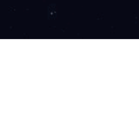
销售总监
全职
福建省福州
营销
农/林/牧/渔,船舶设备,建筑,预制菜
1、根据公司年度经营目标，制定部门年度、半年度、季度销售计划，并以
2、负责政府侧产业大脑业务拓展工作，与政府端进行沟通并及时掌握需